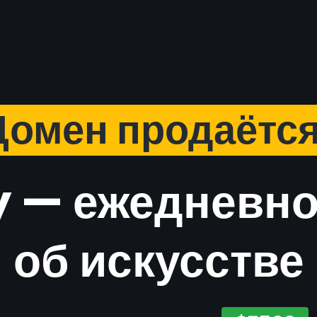
Домен продаётся
y — ежедневн
об искусстве