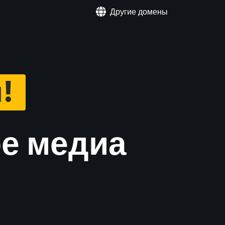
Другие домены
!
ое медиа